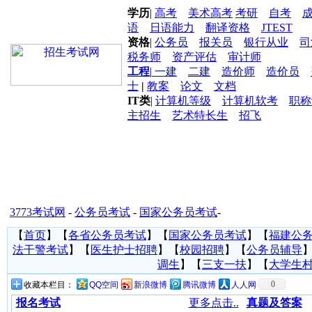
学历
|
高考
美术高考
考研
自考
语
日语能力
翻译资格
JTEST
资格
|
公务员
报关员
银行从业
司
税务师
资产评估
审计师
工程
|
一建
二建
造价师
造价员
士
|
教案
论文
文档
IT类
|
计算机等级
计算机软考
职称
主招生
艺术特长生
招飞
3773考试网
-
公务员考试
-
国家公务员考试
-
【
首页
】【
各省公务员考试
】【
国家公务员考试
】【
福建公
法干警考试
】【
医生护士招聘
】【
校园招聘
】【
公务员辅导
调生
】【
三支一扶
】【
大学生
0
收藏本栏目：
QQ空间
新浪微博
腾讯微博
人人网
报名考试
更多点击..
真题及答案