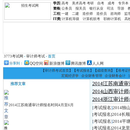
学历
|
高考
美术高考
考研
自考
成考
专升本
资格
|
公务员
报关员
银行从业
司法
导游
工程
|
一建
二建
造价师
造价员
咨询师
监
IT类
|
计算机等级
计算机软考
职称计算机
高
3773考试网
-
审计师考试
- 首页
分享到：
QQ空间
新浪微博
腾讯微博
人人网
【
审计师考试首页
】【
考试报名
】【
成绩查询
】【
准考证
宏观经济学
企业财务管理
企业财务会计
2014江苏南通
推荐文章
2014山西审计师
2014浙江审计
2014江苏南通审计师报名时间4月至6月
[
考试报名
]
2014
考试报名
2014
[
]
[
考试报名
]
2014
考试报名
2014
[
]