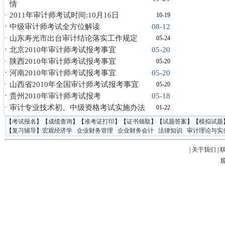
情
2011年审计师考试时间:10月16日
·
10-19
·
中级审计师考试全方位解读
08-12
山东寿光市出台审计结论落实工作规定
·
05-24
·
北京2010年审计师考试报考事宜
05-20
陕西2010年审计师考试报考事宜
·
05-20
·
河南2010年审计师考试报考事宜
05-20
山西省2010年全国审计师考试报考事宜
·
05-20
·
贵州2010年审计师考试报考
05-18
审计专业技术初、中级资格考试实施办法
·
01-22
【
考试报名
】【
成绩查询
】【
准考证打印
】【
证书领取
】【
试题答案
】【
模拟试题
【
复习辅导
】
宏观经济学
企业财务管理
企业财务会计
法律知识
审计理论与实
|
关于我们
|
琼